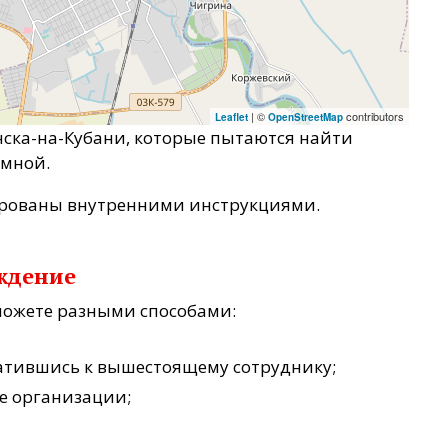
| ©
contributors
Leaflet
OpenStreetMap
нска-на-Кубани, которые пытаются найти
 мной.
ированы внутренними инструкциями.
еждение
можете разными способами:
ратившись к вышестоящему сотруднику;
е организации;