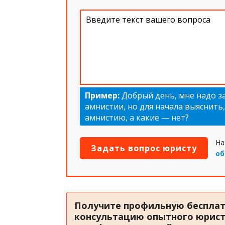
Пример:
Добрый день, мне надо з
амнистии, но для начала выяснить
амнистию, а какие — нет?
На
об
Получите профильную беспла
консультацию опытного юрист