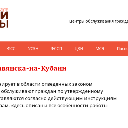
Центры обслуживания гражда
ФСС
УСЗН
ФССП
ЦЗН
МСЭ
Пасп
авянска-на-Кубани
нирует в области отведенных законом
 обслуживают граждан по утвержденному
ставляются согласно действующим инструкциям
м. Здесь описаны все особенности работы