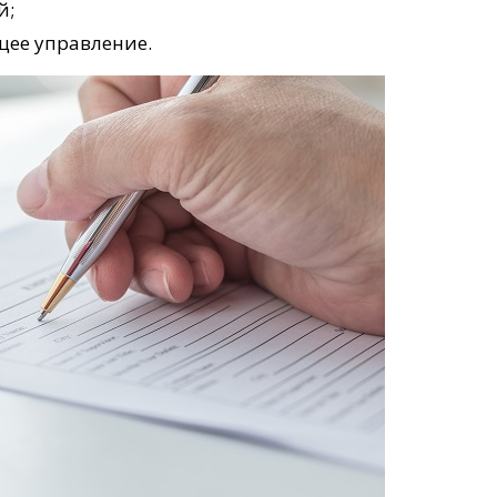
й;
щее управление.