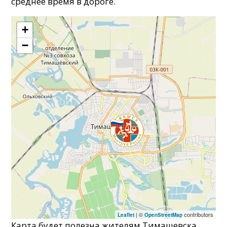
среднее время в дороге.
+
−
| ©
contributors
Leaflet
OpenStreetMap
Карта будет полезна жителям Тимашевска,