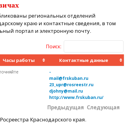
евичах
бликованы региональных отделений
дарскому краю и контактные сведения, в том
льный портал и электронную почту.
Поиск:
Часы работы
Контактные данные
точняйте
-
mail@frskuban.ru
23_upr@rosreestr.ru
djohny@mail.ru
http://www.frskuban.ru/
Предыдущая
Следующая
Росреестра Краснодарского края.