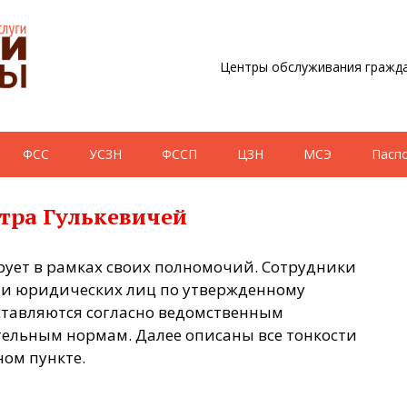
Центры обслуживания гражда
ФСС
УСЗН
ФССП
ЦЗН
МСЭ
Пасп
тра Гулькевичей
рует в рамках своих полномочий. Сотрудники
 и юридических лиц по утвержденному
ставляются согласно ведомственным
ельным нормам. Далее описаны все тонкости
ном пункте.