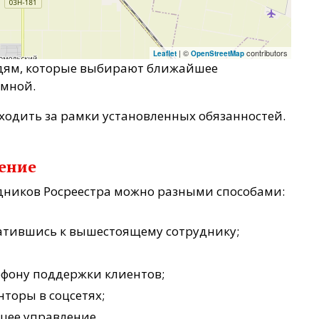
| ©
contributors
Leaflet
OpenStreetMap
юдям, которые выбирают ближайшее
 мной.
ходить за рамки установленных обязанностей.
дение
дников Росреестра можно разными способами:
ратившись к вышестоящему сотруднику;
ефону поддержки клиентов;
нторы в соцсетях;
щее управление.