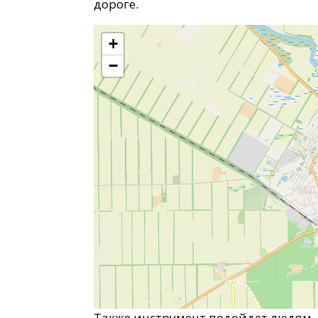
дороге.
+
−
Также инструмент подойдет людям,