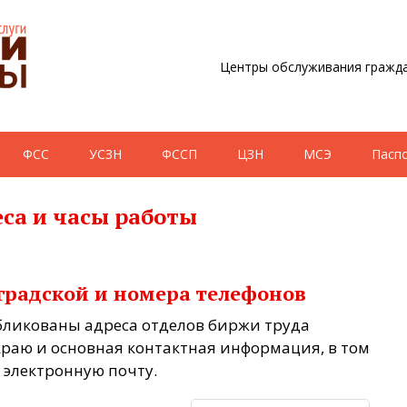
Центры обслуживания гражда
ФСС
УСЗН
ФССП
ЦЗН
МСЭ
Пасп
са и часы работы
градской и номера телефонов
бликованы адреса отделов биржи труда
раю и основная контактная информация, в том
 электронную почту.