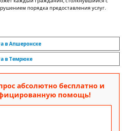
может каждый гражданин, столкнувшийся с
рушением порядка предоставления услуг.
а в Апшеронске
а в Темрюке
прос абсолютно бесплатно
и
ифицированную помощь!