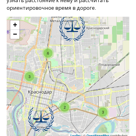
узнать расстояние к нему и рассчитать
ориентировочное время в дороге.
+
−
6
3
2
3
| ©
contributors
Leaflet
OpenStreetMap