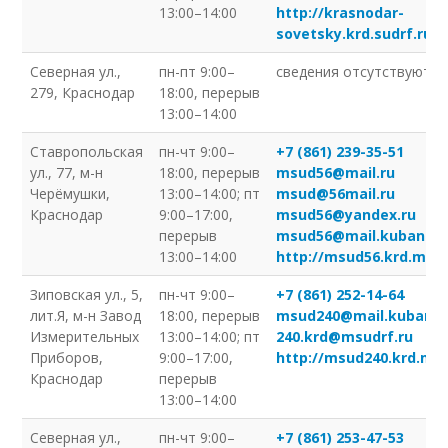
13:00–14:00
http://krasnodar-
sovetsky.krd.sudrf.ru/
Северная ул.,
пн-пт 9:00–
сведения отсутствуют
279, Краснодар
18:00, перерыв
13:00–14:00
Ставропольская
пн-чт 9:00–
+7 (861) 239-35-51
ул., 77, м-н
18:00, перерыв
msud56@mail.ru
Черёмушки,
13:00–14:00; пт
msud@56mail.ru
Краснодар
9:00–17:00,
msud56@yandex.ru
перерыв
msud56@mail.kuban.ru
13:00–14:00
http://msud56.krd.msud
Зиповская ул., 5,
пн-чт 9:00–
+7 (861) 252-14-64
лит.Я, м-н Завод
18:00, перерыв
msud240@mail.kuban.r
Измерительных
13:00–14:00; пт
240.krd@msudrf.ru
Приборов,
9:00–17:00,
http://msud240.krd.msu
Краснодар
перерыв
13:00–14:00
Северная ул.,
пн-чт 9:00–
+7 (861) 253-47-53