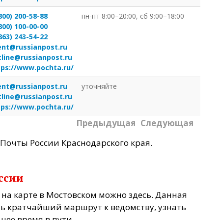
800) 200-58-88
пн-пт 8:00–20:00, сб 9:00–18:00
800) 100-00-00
863) 243-54-22
ient@russianpost.ru
tline@russianpost.ru
tps://www.pochta.ru/
ient@russianpost.ru
уточняйте
tline@russianpost.ru
tps://www.pochta.ru/
Предыдущая
Следующая
Почты России Краснодарского края.
ссии
на карте в Мостовском можно здесь. Данная
ь кратчайший маршрут к ведомству, узнать
нее время в пути.