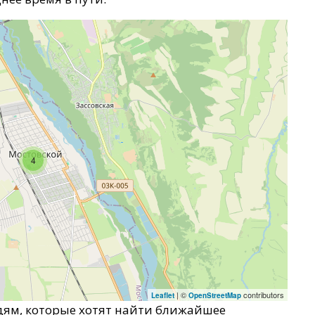
4
| ©
contributors
Leaflet
OpenStreetMap
дям, которые хотят найти ближайшее