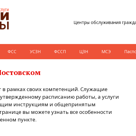
Центры обслуживания гражда
ФСС
УСЗН
ФССП
ЦЗН
МСЭ
Пасп
Мостовском
т в рамках своих компетенций. Служащие
утвержденному расписанию работы, а услуги
ующим инструкциям и общепринятым
транице вы можете узнать все особенности
енном пункте.