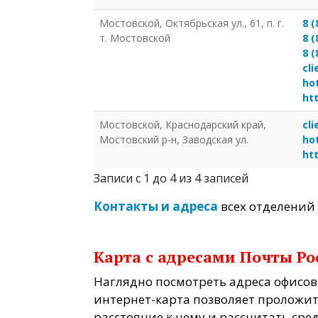
Мостовской, Октябрьская ул., 61, п. г.
8 (
т. Мостовской
8 (
8 (
cl
ho
ht
Мостовской, Краснодарский край,
cl
Мостовский р-н, Заводская ул.
ho
ht
Записи с 1 до 4 из 4 записей
Контакты и адреса
всех отделений 
Карта с адресами Почты Ро
Наглядно посмотреть адреса офисов 
интернет-карта позволяет проложит
расстояние к нему и рассчитать сред