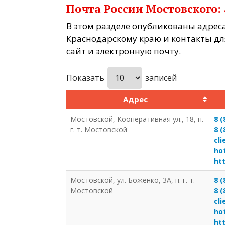
Почта России Мостовского:
В этом разделе опубликованы адрес
Краснодарскому краю и контакты для
сайт и электронную почту.
Показать
записей
Адрес
Мостовской, Кооперативная ул., 18, п.
8 (
г. т. Мостовской
8 (
cl
ho
ht
Мостовской, ул. Боженко, 3А, п. г. т.
8 (
Мостовской
8 (
cl
ho
ht