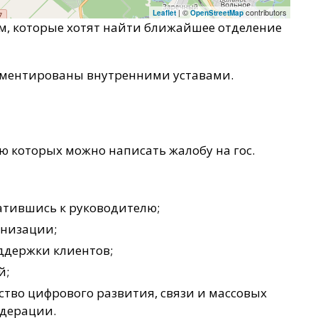
| ©
contributors
Leaflet
OpenStreetMap
м, которые хотят найти ближайшее отделение
аментированы внутренними уставами.
ю которых можно написать жалобу на гос.
ратившись к руководителю;
анизации;
ддержки клиентов;
й;
тво цифрового развития, связи и массовых
дерации.