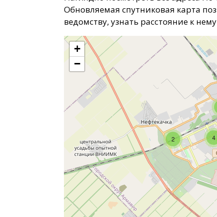
Обновляемая спутниковая карта по
ведомству, узнать расстояние к нем
+
−
4
2