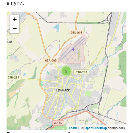
в пути.
+
−
2
| ©
contributors
Leaflet
OpenStreetMap