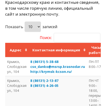
Краснодарскому краю и контактные сведения,
в том числе горячую линию, официальный
сайт и электронную почту.
Показать
записей
Поиск:
Часы
Адрес
Контактная информация
работы
Крымск,
8 (86131) 5-38-68
ПН-ПТ
Слободская
cso_danko@msrsp.krasnodar.ru
8:00–17:00
ул., 104
http://krymsk-kcson.ru/
Крымск,
8 (86131) 2-13-87
ПН-ЧТ
Слободская
8 (86131) 4-26-05
9:00–
ул., 104
18:00,
перерыв
13:00–
14:00; ПТ