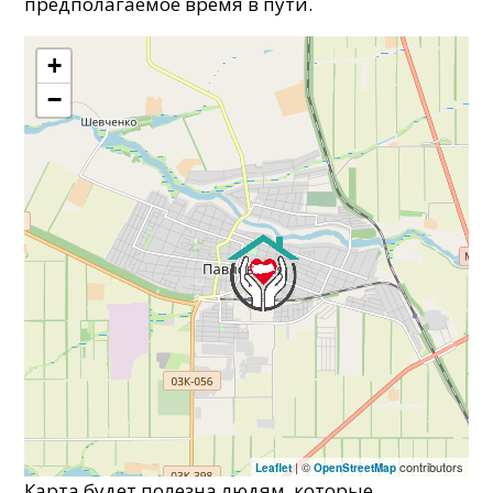
предполагаемое время в пути.
+
−
| ©
contributors
Leaflet
OpenStreetMap
Карта будет полезна людям, которые