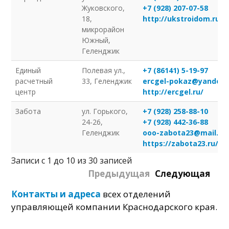
Жуковского,
+7 (928) 207-07-58
18,
http://ukstroidom.ru/
микрорайон
Южный,
Геленджик
Единый
Полевая ул.,
+7 (86141) 5-19-97
расчетный
33, Геленджик
ercgel-pokaz@yandex.
центр
http://ercgel.ru/
Забота
ул. Горького,
+7 (928) 258-88-10
24-26,
+7 (928) 442-36-88
Геленджик
ooo-zabota23@mail.ru
https://zabota23.ru/
Записи с 1 до 10 из 30 записей
Предыдущая
Следующая
Контакты и адреса
всех отделений
управляющей компании Краснодарского края.