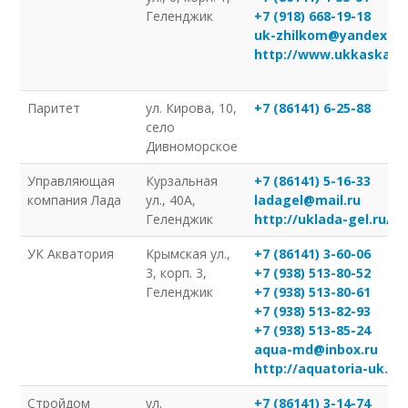
Геленджик
+7 (918) 668-19-18
uk-zhilkom@yandex.ru
http://www.ukkaskadge
Паритет
ул. Кирова, 10,
+7 (86141) 6-25-88
село
Дивноморское
Управляющая
Курзальная
+7 (86141) 5-16-33
компания Лада
ул., 40А,
ladagel@mail.ru
Геленджик
http://uklada-gel.ru/
УК Акватория
Крымская ул.,
+7 (86141) 3-60-06
3, корп. 3,
+7 (938) 513-80-52
Геленджик
+7 (938) 513-80-61
+7 (938) 513-82-93
+7 (938) 513-85-24
aqua-md@inbox.ru
http://aquatoria-uk.ru/
Стройдом
ул.
+7 (86141) 3-14-74