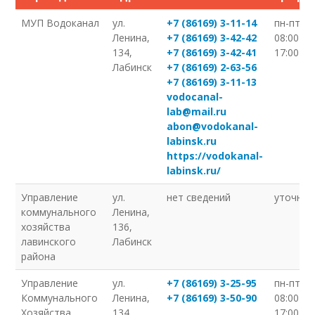
МУП Водоканал
ул.
+7 (86169) 3-11-14
пн-пт
Ленина,
+7 (86169) 3-42-42
08:00–
134,
+7 (86169) 3-42-41
17:00
Лабинск
+7 (86169) 2-63-56
+7 (86169) 3-11-13
vodocanal-
lab@mail.ru
abon@vodokanal-
labinsk.ru
https://vodokanal-
labinsk.ru/
Управление
ул.
нет сведений
уточняй
коммунального
Ленина,
хозяйства
136,
лавинского
Лабинск
района
Управление
ул.
+7 (86169) 3-25-95
пн-пт
Коммунального
Ленина,
+7 (86169) 3-50-90
08:00–
Хозяйства
134,
17:00,