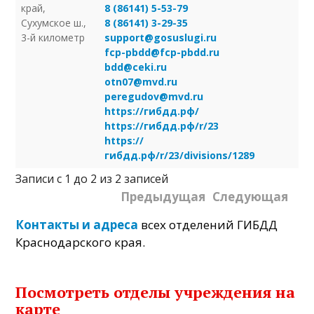
край,
8 (86141) 5-53-79
Сухумское ш.,
8 (86141) 3-29-35
3-й километр
support@gosuslugi.ru
fcp-pbdd@fcp-pbdd.ru
bdd@ceki.ru
otn07@mvd.ru
peregudov@mvd.ru
https://гибдд.рф/
https://гибдд.рф/r/23
https://
гибдд.рф/r/23/divisions/1289
Записи с 1 до 2 из 2 записей
Предыдущая
Следующая
Контакты и адреса
всех отделений ГИБДД
Краснодарского края.
Посмотреть отделы учреждения на
карте