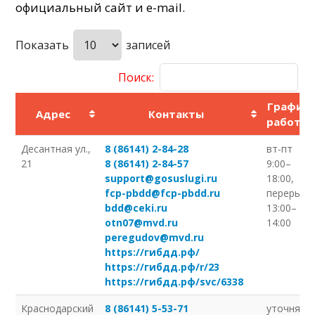
официальный сайт и e-mail.
Показать
записей
Поиск:
График
Адрес
Контакты
работы
Десантная ул.,
8 (86141) 2-84-28
вт-пт
21
8 (86141) 2-84-57
9:00–
support@gosuslugi.ru
18:00,
fcp-pbdd@fcp-pbdd.ru
перерыв
bdd@ceki.ru
13:00–
otn07@mvd.ru
14:00
peregudov@mvd.ru
https://гибдд.рф/
https://гибдд.рф/r/23
https://гибдд.рф/svc/6338
Краснодарский
8 (86141) 5-53-71
уточняйт