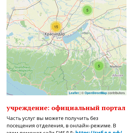
5
15
5
| ©
contributors
Leaflet
OpenStreetMap
учреждение: официальный портал
Часть услуг вы можете получить без
посещения отделения, в онлайн-режиме. В
этом поможет сайт ГИБДД:
https://гибдд.рф/
.