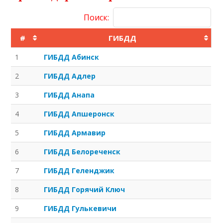
Поиск:
#
ГИБДД
1
ГИБДД Абинск
2
ГИБДД Адлер
3
ГИБДД Анапа
4
ГИБДД Апшеронск
5
ГИБДД Армавир
6
ГИБДД Белореченск
7
ГИБДД Геленджик
8
ГИБДД Горячий Ключ
9
ГИБДД Гулькевичи